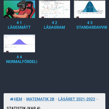
4 1
4 2
4 3
LÄGESMÅTT
LÅDAGRAM
STANDARDAVVIK
4 4
NORMALFÖRDELNING
HEM
>
MATEMATIK 2B
>
LÄSÅRET 2021-2022
>
STATISTIK (KAP 4)